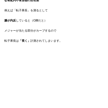
②骨配列や骨形態の左右差
例えば「転子果長」を測るとして
膝が内反
していると（O脚だと）
メジャーが当たる部分がカーブするので
転子果長は
「長く」
計測されてしまいます。