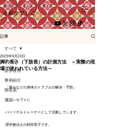
カラダデザインエクササイズ
大和なでしこ
記事
すべて
2025年9月23日
すべて
脚の長さ（下肢長）の計測方法 ～実際の現
場で使われている方法～
姿勢改善
事例紹介
「痛みなどの身体のトラブルの解決・予防」
脚長差
日記
をコンセプトに
パーソナルトレーナーとして活動しています、
理学療法士の村田育子です。