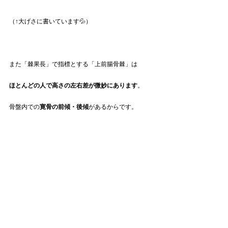
（↑大げさに書いています💦）
また「棘果長」で指標とする「上前腸骨棘」は
ほとんどの人で高さの左右差が微妙にあります
。
骨盤内での
寛骨の前傾・後傾
があるからです。