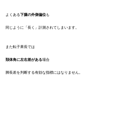
よくある
下腿の外側偏位
も
同じように「長く」計測されてしまいます。
また転子果長では
頚体角に左右差がある
場合
脚長差を判断する有効な指標にはなりません。