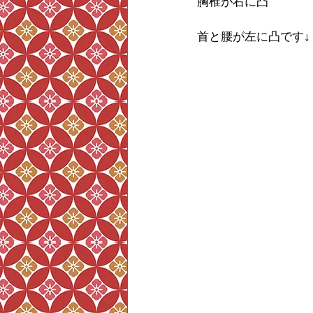
胸椎が右に凸
首と腰が左に凸です↓