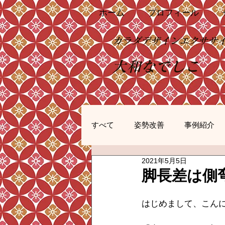
ホーム
プロフィール
カラダデザインエクササ
大和なでしこ
すべて
姿勢改善
事例紹介
2021年5月5日
脚長差は側
はじめまして、こん