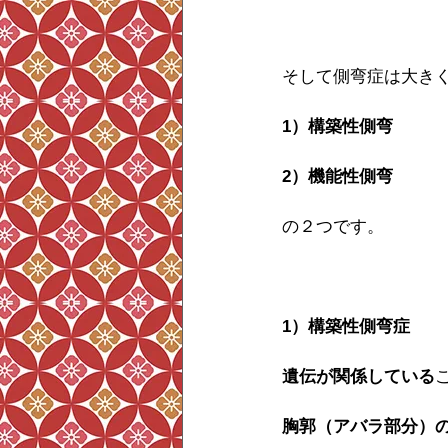
そして側弯症は大き
1）構築性側弯
2）機能性側弯
の２つです。
1）構築性側弯症
遺伝が関係している
胸郭（アバラ部分）