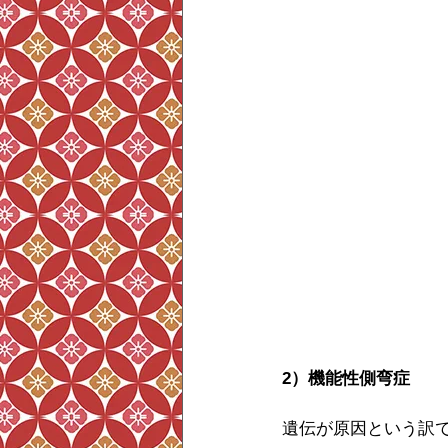
2）機能性側弯症
遺伝が原因という訳