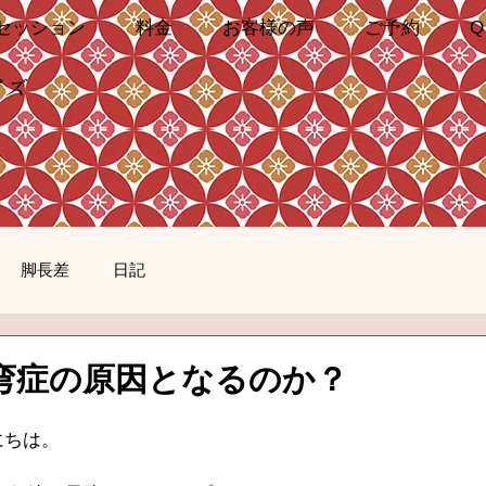
セッション
料金
お客様の声
ご予約
Q
イズ
脚長差
日記
弯症の原因となるのか？
にちは。