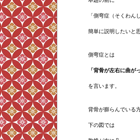
本題の前に
「側弯症（そくわん
簡単に説明したいと
側弯症とは
「背骨が左右に曲が
を言います。
背骨が膨らんでいる
下の図では