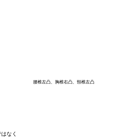
腰椎左凸、胸椎右凸、頸椎左凸
ではなく