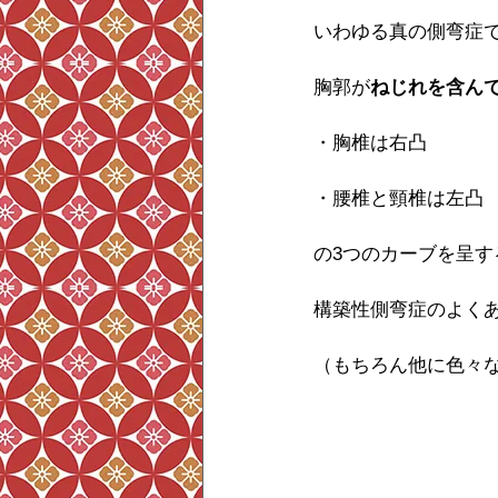
いわゆる真の側弯症
胸郭が
ねじれを含んで
・胸椎は右凸
・腰椎と頸椎は左凸
の3つのカーブを呈す
構築性側弯症のよく
（もちろん他に色々