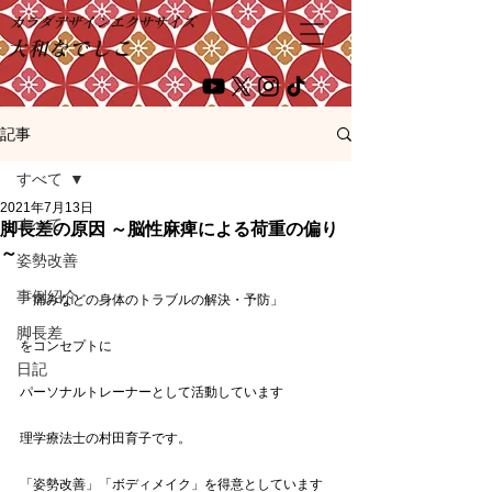
カラダデザインエクササイズ
大和なでしこ
記事
すべて
2021年7月13日
すべて
脚長差の原因 ～脳性麻痺による荷重の偏り
～
姿勢改善
事例紹介
「痛みなどの身体のトラブルの解決・予防」
脚長差
をコンセプトに
日記
パーソナルトレーナーとして活動しています
理学療法士の村田育子です。
「姿勢改善」「ボディメイク」を得意としています