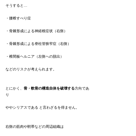
そうすると…
・腰椎すべり症
・骨棘形成による神経根症状（右側）
・骨棘形成による脊柱管狭窄症（右側）
・椎間板ヘルニア（左側への脱出）
などのリスクが考えられます。
とにかく、
骨・軟骨の構造自体を破壊する
方向であ
り
ややシリアスである と言わざるを得ません。
右側の筋肉や靭帯などの周辺組織は