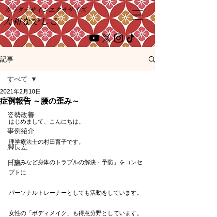
カラダデザインエクササイズ
大和なでしこ
記事
すべて
2021年2月10日
すべて
症例報告 ～腰の歪み～
姿勢改善
はじめまして、こんにちは。
事例紹介
理学療法士の村田育子です。
脚長差
日記
「痛みなど身体のトラブルの解決・予防」をコンセ
プトに
パーソナルトレーナーとしても活動をしています。
女性の「ボディメイク」も得意分野としています。