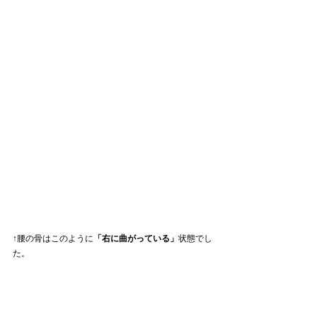
↑腰の骨はこのように
「右に曲がっている」
状態でし
た。